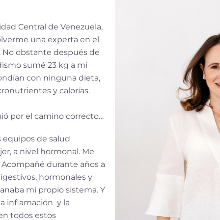
sidad Central de Venezuela,
volverme una experta en el
i. No obstante después de
idismo sumé 23 kg a mi
ondían con ninguna dieta,
onutrientes y calorías.
uió por el camino correcto…
s equipos de salud
jer, a nivel hormonal. Me
. Acompañé durante años a
gestivos, hormonales y
sanaba mi propio sistema. Y
a inflamación y la
n todos estos